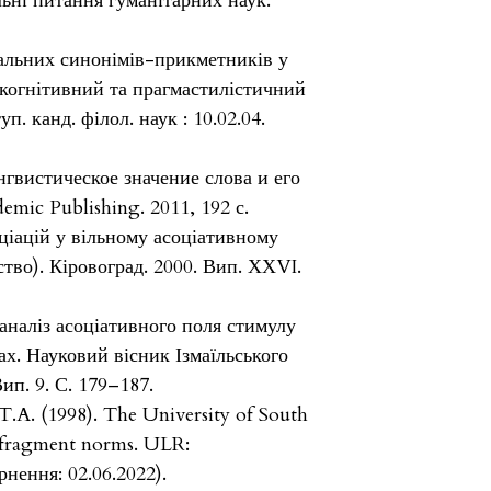
льнi питання гуманiтарних наук.
альних синонімів-прикметників у
 когнітивний та прагмастилістичний
уп. канд. філол. наук : 10.02.04.
нгвистическое значение слова и его
mic Publishing. 2011, 192 с.
оціацій у вільному асоціативному
тво). Кіровоград. 2000. Вип. ХХVI.
 аналіз асоціативного поля стимулу
ах. Науковий вісник Ізмаїльського
ип. 9. С. 179–187.
T.A. (1998). The University of South
d fragment norms. ULR:
рнення: 02.06.2022).