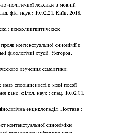
льно-політичної лексики в мовній
д. філ. наук : 10.02.21. Київ, 2018.
ека : психолингвитическое
 прояв контекстуальної синонімії в
кі філологічні студії. Ужгород,
ческого изучения семантики.
назв спорідненості в мові поезії
ня канд. філол. наук : спец. 10.02.01.
мінологічна енциклопедія. Полтава :
кт контекстуальної синоніміки