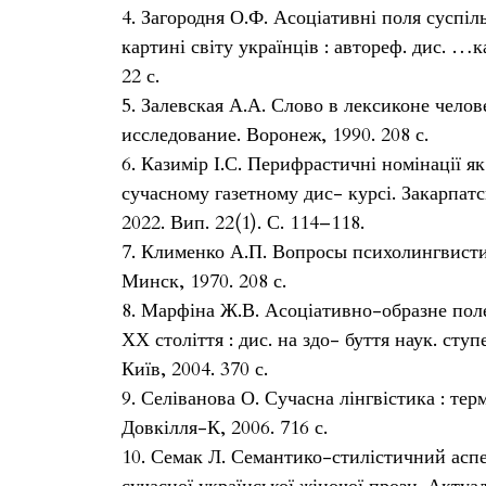
4. Загородня О.Ф. Асоціативні поля суспі
картині світу українців : автореф. дис. …кан
22 с.
5. Залевская А.А. Слово в лексиконе челов
исследование. Воронеж, 1990. 208 с.
6. Казимір І.С. Перифрастичні номінації як
сучасному газетному дис- курсі. Закарпатсь
2022. Вип. 22(1). С. 114–118.
7. Клименко А.П. Вопросы психолингвисти
Минск, 1970. 208 с.
8. Марфіна Ж.В. Асоціативно-образне поле 
ХХ століття : дис. на здо- буття наук. ступе
Київ, 2004. 370 с.
9. Селіванова О. Сучасна лінгвістика : тер
Довкілля-К, 2006. 716 с.
10. Семак Л. Семантико-стилістичний аспе