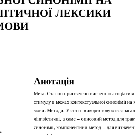
НОЇ СИНОНІМІЇ НА
ЛІТИЧНОЇ ЛЕКСИКИ
МОВИ
Анотація
Мета. Статтю присвячено вивченню асоціативн
стимулу в межах контекстуальної синонімії на м
мови. Методи. У статті використовуються загал
лінгвістичні, а саме – описовий метод для трак
синонімії, компонентний метод – для визначен
c