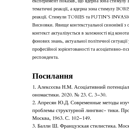
експеримент показав, що ядерна зона стим
тематичні реакції, а ядерна зона стимулу BO
реакції. Стимули TORIES та PUTIN’S INVASIO
Висновки. Явище контекстуальної синонімії з
контекст актуалізується в залежності від конот
фонових знань, актуальної політичної ситуації 
професійної зорієнтованості та асоціативно-пс
респондента.
Посилання
1. Алексєєва Н.М. Асоціативний потенціал
ономастики. 2020. № 23. С. 3–30.
2. Апресян Ю.Д. Современные методы изу
проблемы структурной лингвис- тики. Пр
Москва, 1963. С. 102–149.
3. Балли Ш. Французская стилистика. Москв