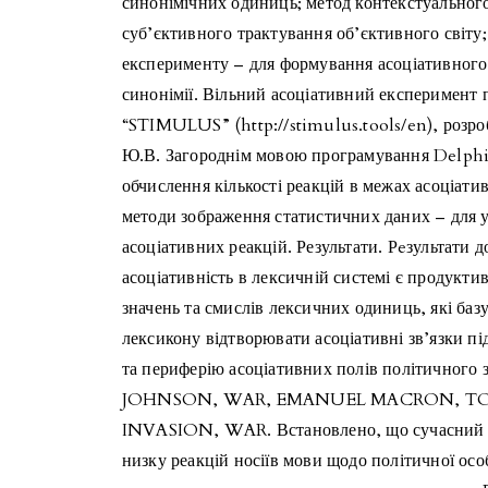
синонімічних одиниць; метод контекстуального
суб’єктивного трактування об’єктивного світу;
експерименту – для формування асоціативного 
синонімії. Вільний асоціативний експеримент 
“STIMULUS” (http://stimulus.tools/en), розроб
Ю.В. Загороднім мовою програмування Delphi 
обчислення кількості реакцій в межах асоціати
методи зображення статистичних даних – для 
асоціативних реакцій. Результати. Рeзультати 
асоціативність в лексичній системі є продук
значень та смислів лексичних одиниць, які баз
лексикону відтворювати асоціативні зв’язки пі
та периферію асоціативних полів політичного 
JOHNSON, WAR, EMANUEL MACRON, TORI
INVASION, WAR. Встановлено, що сучасний п
низку реакцій носіїв мови щодо політичної ос