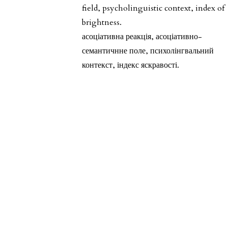
field, psycholinguistic context, index of
brightness.
асоціативна реакція, асоціативно-
семантичнне поле, психолінгвальний
контекст, індекс яскравості.