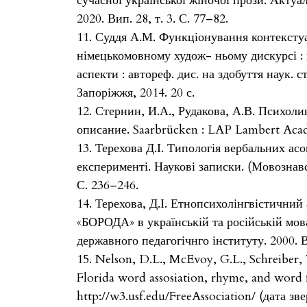
сучасної української жіночої прози. Актуа
2020. Вип. 28, т. 3. С. 77–82.
11. Суддя А.М. Функціонування контексту
німецькомовному худож- ньому дискурсі :
аспекти : автореф. дис. на здобуття наук. ст
Запоріжжя, 2014. 20 с.
12. Стернин, И.А., Рудакова, А.В. Психоли
описание. Saarbrücken : LAP Lambert Acade
13. Терехова Д.І. Типологія вербальних ас
експерименті. Наукові записки. (Мовознавс
С. 236–246.
14. Терехова, Д.І. Етнопсихолінгвістичний
«БОРОДА» в українській та російській мов
державного педагогічнго інституту. 2000. В
15. Nelson, D.L., McEvoy, G.L., Schreiber, 
Florida word assosiation, rhyme, and wor
http://w3.usf.edu/FreeAssociation/ (дата зве