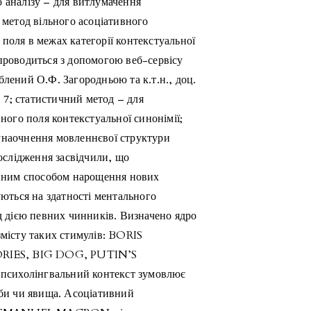
 аналізу – для витлумачення
 метод вільного асоціативного
поля в межах категорії контекстуальної
проводиться з допомогою веб-сервісу
лений О.Ф. Загородньою та к.т.н., доц.
7; статистичний метод – для
вного поля контекстуальної синонімії;
унаочнення мовленнєвої структури
дослідження засвідчили, що
тивним способом нарощення нових
уються на здатності ментального
д дією певних чинників. Визначено ядро
змісту таких стимулів: BORIS
ES, BIG DOG, PUTIN’S
сихолінгвальний контекст зумовлює
оби чи явища. Асоціативний