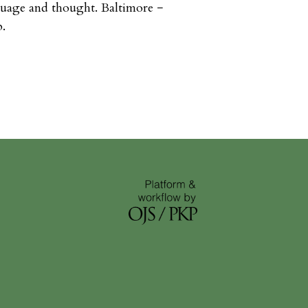
nguage and thought. Baltimore −
p.