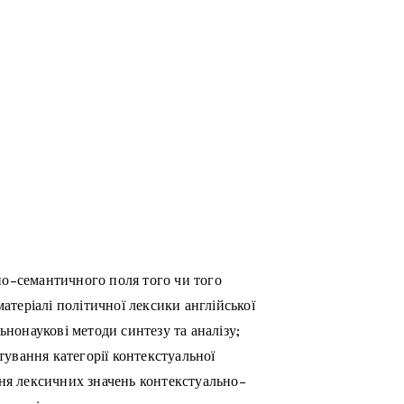
о-семантичного поля того чи того
атеріалі політичної лексики англійської
ьнонаукові методи синтезу та аналізу;
тування категорії контекстуальної
ня лексичних значень контекстуально-