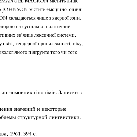
улу EMANUEL MACRON містить лише
RIS JOHNSON містить емоційно-оцінні
N складаються лише з ядерної зони.
 опорою на суспільно-політичний
ативних зв’язків лексичної системи,
у світі, гендерної приналежності, віку,
ихологічного підґрунтя того чи того
 англомовних гіпонімів. Записки з
чения значений и некоторые
облемы структурной лингвистики.
а, 1961. 394 с.