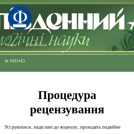
##plugins.themes.healthSciences.language.toggle##
Увійти
Українська
МЕНЮ
Процедура
рецензування
Усі рукописи, надіслані до журналу, проходять подвійне