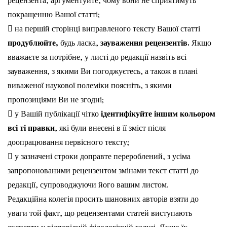
рецензента, аргументуйте, чому вони не сприятимуть
покращенню Вашої статті;
 на першій сторінці виправленого тексту Вашої статті
продублюйте,
будь ласка,
зауваження рецензентів.
Якщо
вважаєте за потрібне, у листі до редакції назвіть всі
зауваження, з якими Ви погоджуєтесь, а також в плані
виваженої наукової полеміки поясніть, з якими
пропозиціями Ви не згодні;
 у Вашій публікації чітко
ідентифікуйте іншим кольором
всі ті правки
, які були внесені в її зміст після
доопрацювання первісного тексту;
 у зазначені строки доправте перероблений, з усіма
запропонованими рецензентом змінами текст статті до
редакції, супроводжуючи його вашим листом.
Редакційна колегія просить шановних авторів взяти до
уваги той факт, що рецензентами статей виступають