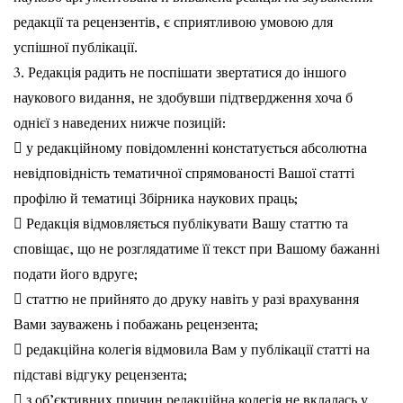
редакції та рецензентів, є сприятливою умовою для
успішної публікації.
3. Редакція радить не поспішати звертатися до іншого
наукового видання, не здобувши підтвердження хоча б
однієї з наведених нижче позицій:
 у редакційному повідомленні констатується абсолютна
невідповідність тематичної спрямованості Вашої статті
профілю й тематиці Збірника наукових праць;
 Редакція відмовляється публікувати Вашу статтю та
сповіщає, що не розглядатиме її текст при Вашому бажанні
подати його вдруге;
 статтю не прийнято до друку навіть у разі врахування
Вами зауважень і побажань рецензента;
 редакційна колегія відмовила Вам у публікації статті на
підставі відгуку рецензента;
 з об’єктивних причин редакційна колегія не вклалась у