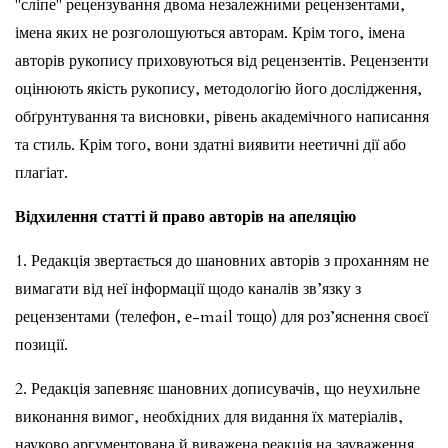
"сліпе" рецензування двома незалежними рецензентами,
імена яких не розголошуються авторам.
Крім того, імена
авторів рукопису приховуються від рецензентів.
Рецензенти
оцінюють якість рукопису, методологію його дослідження,
обґрунтування та висновки, рівень академічного написання
та стиль.
Крім того, вони здатні виявити неетичні дії або
плагіат.
Відхилення статті й право авторів на апеляцію
1. Редакція звертається до шановних авторів з проханням не
вимагати від неї інформації щодо каналів зв’язку з
рецензентами (телефон, е-mail тощо) для роз’яснення своєї
позиції.
2. Редакція запевняє шановних дописувачів, що неухильне
виконання вимог, необхідних для видання їх матеріалів,
науково аргументована й виважена реакція на зауваження