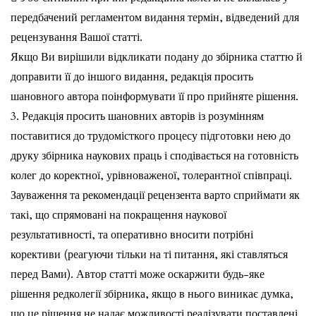
передбачений регламентом видання термін, відведений для
рецензування Вашої статті.
Якщо Ви вирішили відкликати подану до збірника статтю й
доправити її до іншого видання, редакція просить
шановного автора поінформувати її про прийняте рішення.
3. Редакція просить шановних авторів із розумінням
поставитися до трудомісткого процесу підготовки нею до
друку збірника наукових праць і сподівається на готовність
колег до коректної, урівноваженої, толерантної співпраці.
Зауваження та рекомендації рецензента варто сприймати як
такі, що спрямовані на покращення наукової
результативності, та оперативно вносити потрібні
корективи (реагуючи тільки на ті питання, які ставляться
перед Вами). Автор статті може оскаржити будь-яке
рішення редколегії збірника, якщо в нього виникає думка,
що це рішення не надає можливості реалізувати поставлені