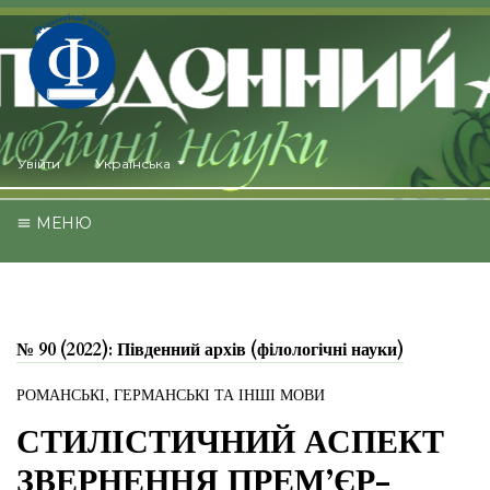
##plugins.themes.healthSciences.language.toggle##
Увійти
Українська
МЕНЮ
№ 90 (2022): Південний архів (філологічні науки)
РОМАНСЬКІ, ГЕРМАНСЬКІ ТА ІНШІ МОВИ
СТИЛІСТИЧНИЙ АСПЕКТ
ЗВЕРНЕННЯ ПРЕМ’ЄР-