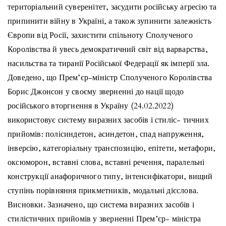
територіальний суверенітет, засудити російську агресію та
припинити війну в Україні, а також зупинити залежність
Європи від Росії, захистити спільноту Сполученого
Королівства й увесь демократичний світ від варварства,
насильства та тиранії Російської Федерації як імперії зла.
Доведено, що Прем’єр-міністр Сполученого Королівства
Борис Джонсон у своєму зверненні до нації щодо
російського вторгнення в Україну (24.02.2022)
використовує систему виразних засобів і стиліс- тичних
прийомів: полісиндетон, асиндетон, спад напруження,
інверсію, категоріальну транспозицію, епітети, метафори,
оксюморон, вставні слова, вставні речення, паралельні
конструкції анафоричного типу, інтенсифікатори, вищий
ступінь порівняння прикметників, модальні дієслова.
Висновки. Зазначено, що система виразних засобів і
стилістичних прийомів у зверненні Прем’єр- міністра