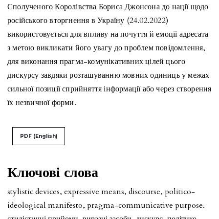
Сполученого Королівства Бориса Джонсона до нації щодо
російського вторгнення в Україну (24.02.2022)
використовується для впливу на почуття й емоції адресата
з метою викликати його увагу до проблем повідомлення,
для виконання прагма-комунікативних цілей цього
дискурсу завдяки розташуванню мовних одиниць у межах
сильної позиції сприйняття інформації або через створення
їх незвичної форми.
PDF (English)
Ключові слова
stylistic devices, expressive means, discourse, politico-
ideological manifesto, pragma-communicative purpose.
стилістичні прийоми, виразні засоби, дискурс, політико-