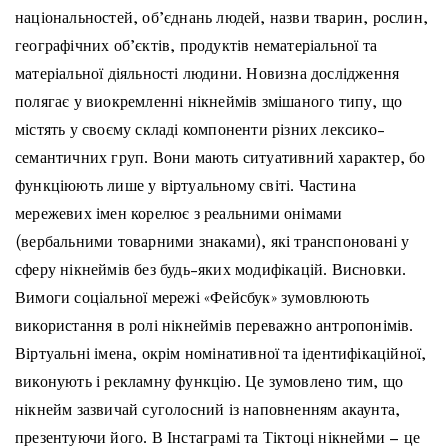
національностей, об’єднань людей, назви тварин, рослин,
географічних об’єктів, продуктів нематеріальної та
матеріальної діяльності людини. Новизна дослідження
полягає у виокремленні нікнеймів змішаного типу, що
містять у своєму складі компоненти різних лексико-
семантичних груп. Вони мають ситуативний характер, бо
функціюють лише у віртуальному світі. Частина
мережевих імен корелює з реальними онімами
(вербальними товарними знаками), які транспоновані у
сферу нікнеймів без будь-яких модифікацій. Висновки.
Вимоги соціальної мережі «Фейсбук» зумовлюють
використання в ролі нікнеймів переважно антропонімів.
Віртуальні імена, окрім номінативної та ідентифікаційної,
виконують і рекламну функцію. Це зумовлено тим, що
нікнейм зазвичай суголосний із наповненням акаунта,
презентуючи його. В Інстаграмі та Тіктоці нікнейми – це