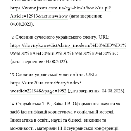
https://www.jnsm.com.ua/cgi-bin/u/book/sis.pl?
Article=12913&action=show
(дата звернення:
04.08.2023).
Словник сучасного українського сленгу. URL:
https://slovnyk.me/dict/slang_modern/%D0%BD%D1%
96%D0%BA%D0%BD%D0%B5%D0%B9%D0%BC
(дата звернення: 04.08.2023).
Словник української мови online. URL:
https://sum20ua.com/Entry/index?
wordid=221948&page=1952
(дата звернення: 04.08.2023).
Струмінська Т.В., Заїка І.В. Оформлення акаунта як
засіб ідентифікації користувача у соціальній мережі.
Інноватика в освіті, науці та бізнесі: виклики та
можливості : матеріали IIІ Всеукраїнської конференції