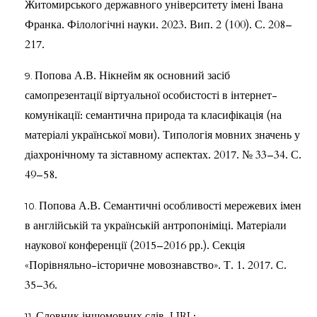
Житомирського державного університету імені Івана
Франка. Філологічні науки. 2023. Вип. 2 (100). С. 208–
217.
Попова А.В. Нікнейм як основний засіб
самопрезентації віртуальної особистості в інтернет-
комунікації: семантична природа та класифікація (на
матеріалі української мови). Типологія мовних значень у
діахронічному та зіставному аспектах. 2017. № 33–34. С.
49–58.
Попова А.В. Семантичні особливості мережевих імен
в англійській та українській антропоніміці. Матеріали
наукової конференції (2015–2016 рр.). Секція
«Порівняльно-історичне мовознавство». Т. 1. 2017. С.
35–36.
Словник іншомовних слів. URL: