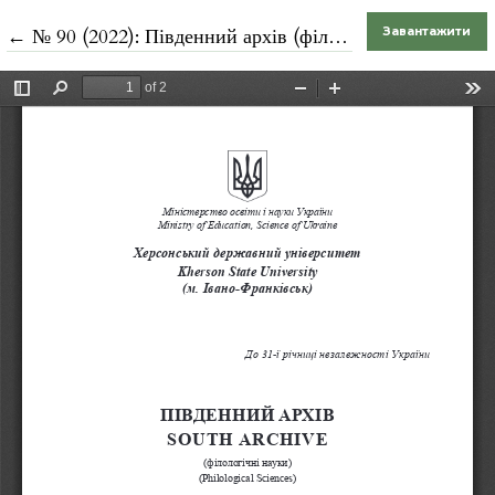
Повернутися до подробиць статті
←
№ 90 (2022): Південний архів (філологічні науки)
Завантажити