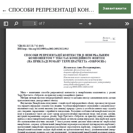
Повернутися до подробиць статті
←
СПОСОБИ РЕПРЕЗЕНТАЦІЇ КОНТЕКСТІВ ІЗ НЕВЕРБАЛЬНИМ КОМПОНЕНТОМ У ТЕКСТАХ КОМЕДІЙНОГО ФЕНТЕЗІ (НА ПРИКЛАДІ РОМАНУ ТЕРРІ ПРАТЧЕТТА «ОЗБРОЄНІ»)
Завантажити